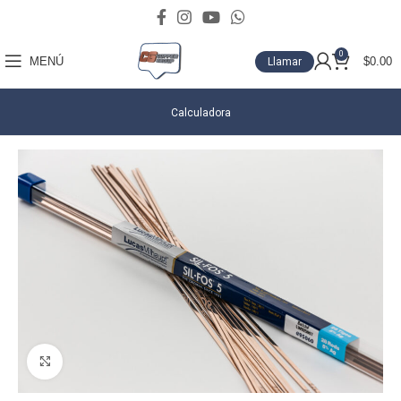
0
MENÚ
$
0.00
Llamar
Calculadora
Click para agrandar