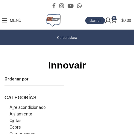
0
MENÚ
$
0.00
Llamar
Calculadora
Innovair
Ordenar por
CATEGORÍAS
Aire acondicionado
Aislamiento
Cintas
Cobre
Compresores