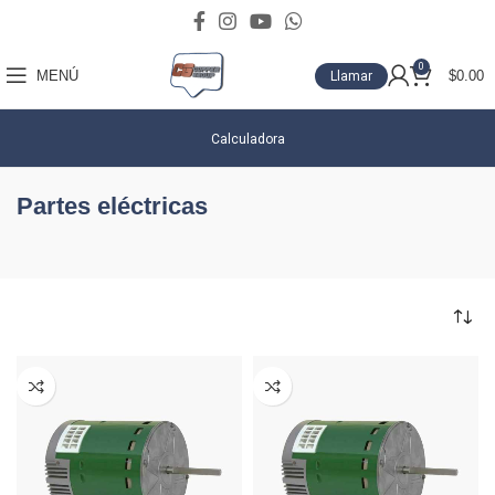
0
MENÚ
$
0.00
Llamar
Calculadora
Partes eléctricas