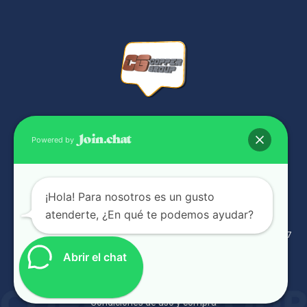
NUESTRAS SUCURSALES
Powered by
¡Hola! Para nosotros es un gusto
atenderte, ¿En qué te podemos ayudar?
Complejo industrial Panamá Viejo Bussiness Center Galera g-17
6041-1068
Abrir el chat
3406363 / 3406464 / 3817815
coord.ventas@coppergrouppanama.com
Condiciones de uso y compra