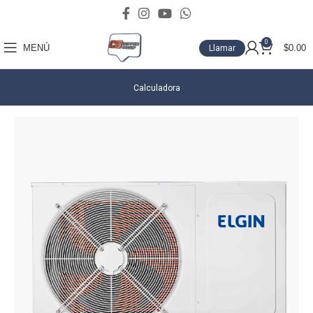
0
MENÚ
$
0.00
Llamar
Calculadora