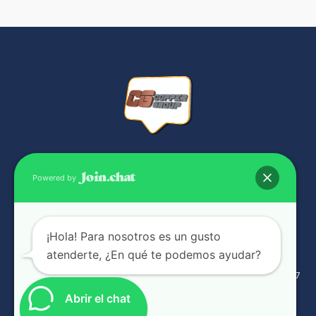
NUESTRAS SUCURSALES
Powered by
¡Hola! Para nosotros es un gusto
atenderte, ¿En qué te podemos ayudar?
Complejo industrial Panamá Viejo Bussiness Center Galera g-17
6041-1068
Abrir el chat
3406363 / 3406464 / 3817815