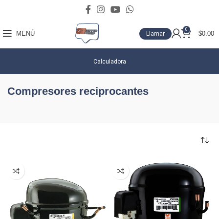
0
MENÚ
$
0.00
Llamar
Calculadora
Compresores reciprocantes