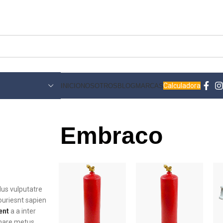
Calculadora
INICIO
NOSOTROS
BLOG
MARCAS
Embraco
llus vulputatre
 ouriesnt sapien
ent
a a inter
rnare metus