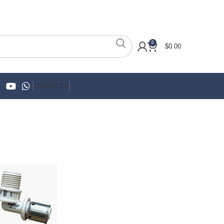
0
$
0.00
CONTACTO