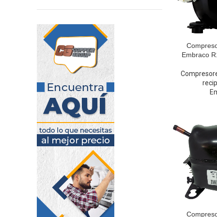
Compresor
Embraco R1
Compresor
reci
E
Compresor