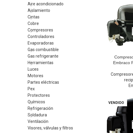
Aire acondicionado
Aislamiento
Cintas
Cobre
Compresores
Controladores
Evaporadoras
Gas combustible
Gas refrigerante
Compresor
Herramientas
Embraco R
Luces
Compresor
Motores
reci
Partes eléctricas
E
Pex
Protectores
Químicos
VENDIDO
Refrigeración
Soldadura
Ventilación
Visores, válvulas y filtros