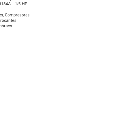
134A – 1/6 HP
es
,
Compresores
procantes
mbraco