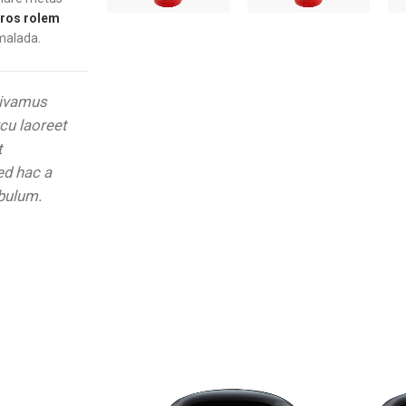
ros rolem
malada.
vivamus
rcu laoreet
t
d hac a
ibulum.