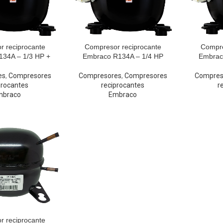
 reciprocante
Compresor reciprocante
Compre
34A – 1/3 HP +
Embraco R134A – 1/4 HP
Embrac
es
,
Compresores
Compresores
,
Compresores
Compres
procantes
reciprocantes
r
mbraco
Embraco
 reciprocante