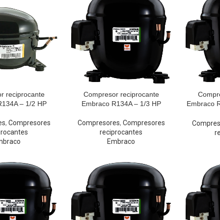
 reciprocante
Compresor reciprocante
Compre
134A – 1/2 HP
Embraco R134A – 1/3 HP
Embraco R
es
,
Compresores
Compresores
,
Compresores
Compres
procantes
reciprocantes
r
mbraco
Embraco