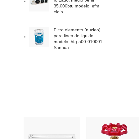
forzado, medio perfil
35.000btu modelo: efm
elgin
Filtro elemento (nucleo)
para linea de liquido,
modelo: htg-a00-010001,
Sanhua