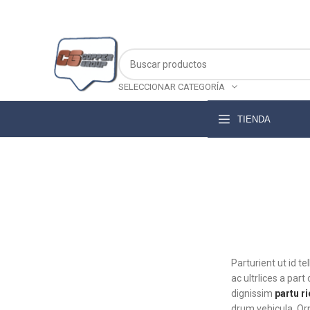
SELECCIONAR CATEGORÍA
TIENDA
Parturient ut id te
ac ultrlices a part
dignissim
partu ri
drum vehicula. O