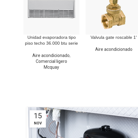
Unidad evaporadora tipo
Valvula gate roscable 1′
piso techo 36.000 btu serie
mmd. Mcquay
Aire acondicionado
Aire acondicionado
,
Comercial ligero
Mcquay
15
NOV