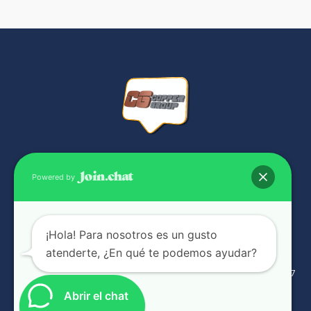
NUESTRAS SUCURSALES
Powered by
¡Hola! Para nosotros es un gusto
atenderte, ¿En qué te podemos ayudar?
Complejo industrial Panamá Viejo Bussiness Center Galera g-17
6041-1068
Abrir el chat
3406363 / 3406464 / 3817815