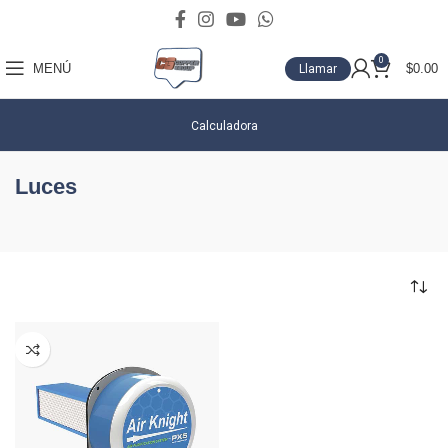
0
MENÚ
$
0.00
Llamar
Calculadora
Luces