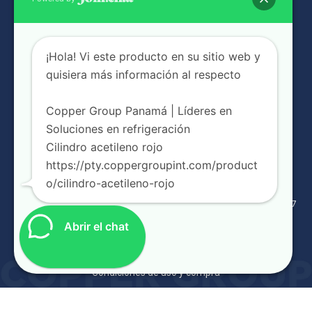
¡Hola! Vi este producto en su sitio web y
quisiera más información al respecto
NUESTRAS SUCURSALES
Copper Group Panamá | Líderes en
Soluciones en refrigeración
Cilindro acetileno rojo
https://pty.coppergroupint.com/product
o/cilindro-acetileno-rojo
Complejo industrial Panamá Viejo Bussiness Center Galera g-17
6041-1068
Abrir el chat
3406363 / 3406464 / 3817815
coord.ventas@coppergrouppanama.com
Condiciones de uso y compra