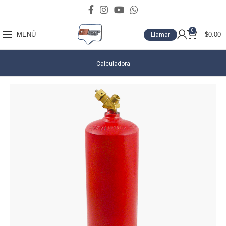
0
MENÚ
$
0.00
Llamar
Calculadora