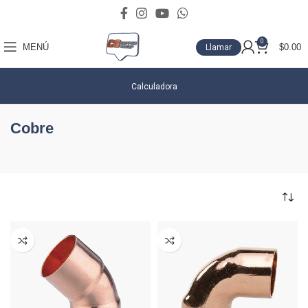
0
MENÚ
$
0.00
Llamar
Calculadora
Cobre