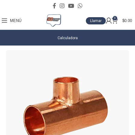
0
MENÚ
$
0.00
Llamar
Calculadora