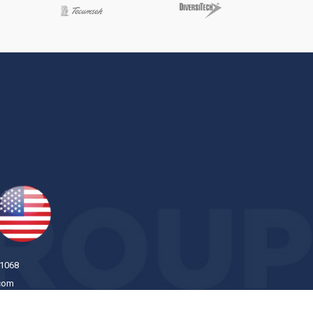
1068
com