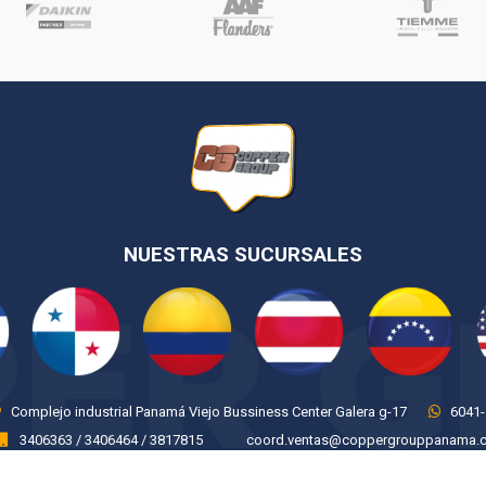
NUESTRAS SUCURSALES
Complejo industrial Panamá Viejo Bussiness Center Galera g-17
6041-
3406363 / 3406464 / 3817815
coord.ventas@coppergrouppanama.
Condiciones de uso y compra