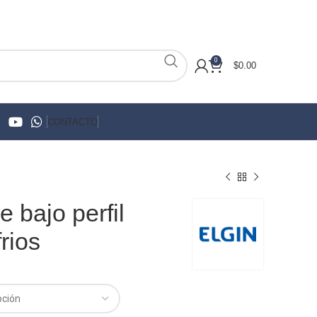
0
$
0.00
CONTACTO
 bajo perfil
rios