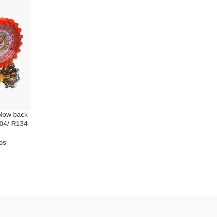
blow back
404/ R134
os