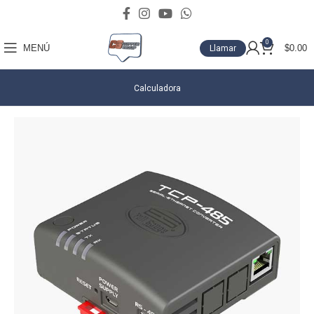
0
MENÚ
$
0.00
Llamar
Calculadora