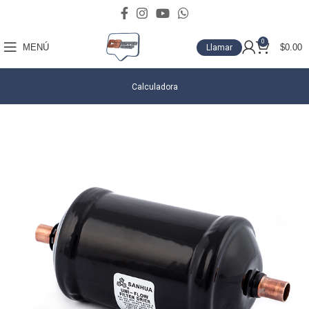
0
MENÚ
$
0.00
Llamar
Calculadora