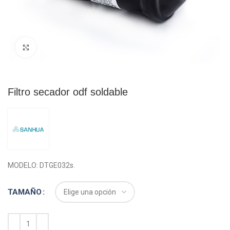
Click para agrandar
Filtro secador odf soldable
MODELO: DTGE032s.
TAMAÑO