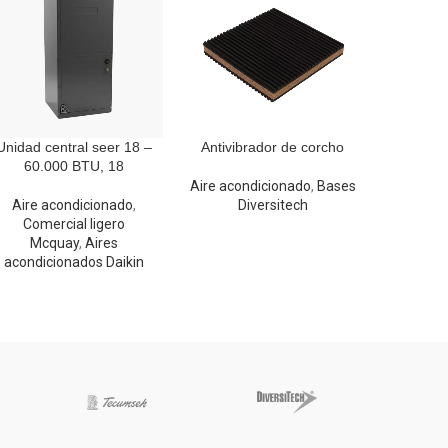
Unidad central seer 18 –
Antivibrador de corcho
Antivibrad
60.000 BTU, 18
corch
Aire acondicionado
,
Bases
Aire acondicionado
,
Diversitech
Aire aco
Comercial ligero
D
Mcquay
,
Aires
acondicionados Daikin