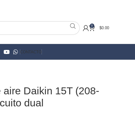
0
$
0.00
CONTACTO
aire Daikin 15T (208-
cuito dual