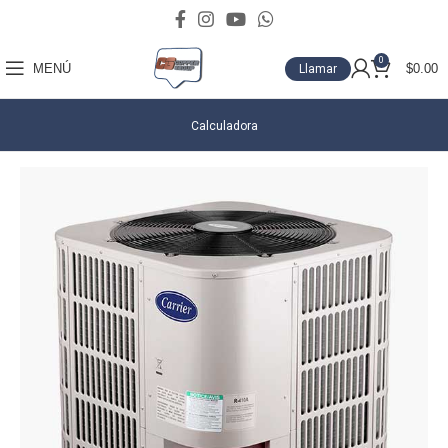
0
MENÚ
$
0.00
Llamar
Calculadora