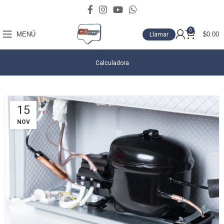
0
MENÚ
$
0.00
Llamar
Calculadora
15
NOV